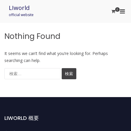
Skip
LIworld
to
0
Pri
content
official website
Men
for
Mobi
Nothing Found
It seems we can’t find what you’re looking for. Perhaps
searching can help.
検
索:
LIWORLD 概要