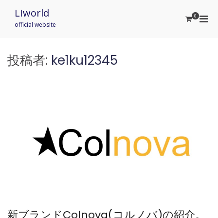
Skip
LIworld
to
0
Pri
content
official website
Men
for
Mobi
投稿者:
ke1ku12345
新ブランドColnova(コルノバ)の紹介。